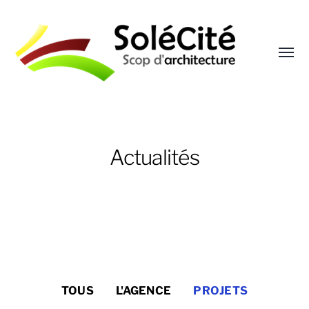
Affic
le
menu
Solécité
Actualités
TOUS
L'AGENCE
PROJETS