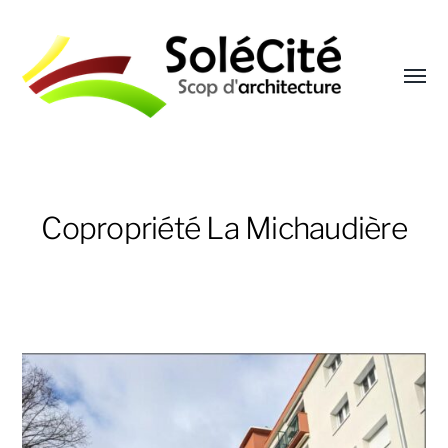
Affic
le
menu
Solécité
Copropriété La Michaudière