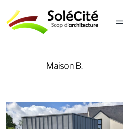
Affic
le
menu
Solécité
Maison B.