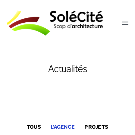
Affic
le
menu
Solécité
Actualités
TOUS
L'AGENCE
PROJETS