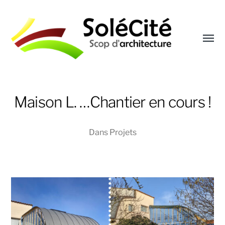
Affic
le
menu
Solécité
Maison L. …Chantier en cours !
Dans
Projets