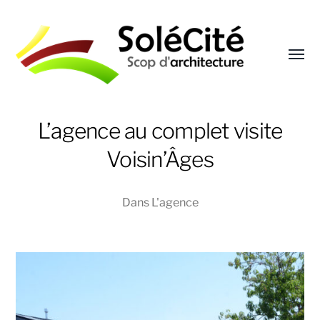
Affic
le
menu
Solécité
L’agence au complet visite
Voisin’Âges
Dans
L'agence